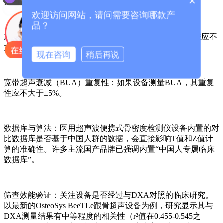
×
要相关报告。
你们是怎么收费的呢？
欢迎访问网站，请问需要咨询哪款产
品？
超声速度（SOS）误差：行业标准要求，SOS的测量误差应不
大于±2%，重复性应不大于1%。
现在咨询
稍后再说
宽带超声衰减（BUA）重复性：如果设备测量BUA，其重复
性应不大于±5%。
数据库与算法：
医用超声波便携式骨密度检测仪
设备内置的对
比数据库是否基于中国人群的数据，会直接影响T值和Z值计
算的准确性。许多主流国产品牌已强调内置“中国人专属临床
数据库”。
筛查效能验证：关注设备是否经过与DXA对照的临床研究。
以最新的OsteoSys BeeTLe跟骨超声设备为例，研究显示其与
DXA测量结果有中等程度的相关性（r²值在0.455-0.545之