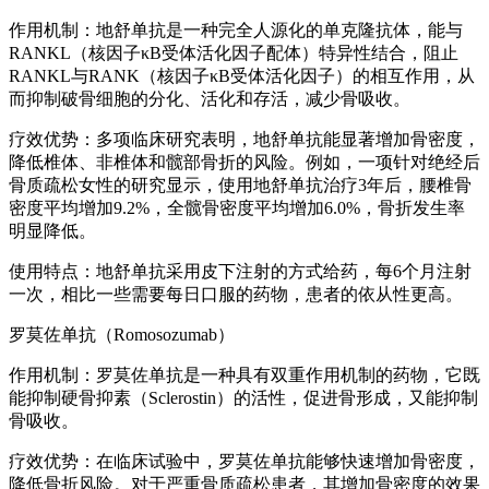
作用机制：地舒单抗是一种完全人源化的单克隆抗体，能与
RANKL（核因子κB受体活化因子配体）特异性结合，阻止
RANKL与RANK（核因子κB受体活化因子）的相互作用，从
而抑制破骨细胞的分化、活化和存活，减少骨吸收。
疗效优势：多项临床研究表明，地舒单抗能显著增加骨密度，
降低椎体、非椎体和髋部骨折的风险。例如，一项针对绝经后
骨质疏松女性的研究显示，使用地舒单抗治疗3年后，腰椎骨
密度平均增加9.2%，全髋骨密度平均增加6.0%，骨折发生率
明显降低。
使用特点：地舒单抗采用皮下注射的方式给药，每6个月注射
一次，相比一些需要每日口服的药物，患者的依从性更高。
罗莫佐单抗（Romosozumab）
作用机制：罗莫佐单抗是一种具有双重作用机制的药物，它既
能抑制硬骨抑素（Sclerostin）的活性，促进骨形成，又能抑制
骨吸收。
疗效优势：在临床试验中，罗莫佐单抗能够快速增加骨密度，
降低骨折风险。对于严重骨质疏松患者，其增加骨密度的效果