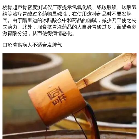
桡骨超声骨密度测试仪厂家提示氢氧化镁、铝碳酸镁、碳酸氢
纳等治疗胃酸过多药物显碱性，在使用这种药品时不要发脾
气。由于醋里边的冰醋酸会中和药品的偏碱，减少乃至使之丧
失药力。此外，服食抗胃液药品的人自身胃酸过多，而醋会刺
激胃酸分泌，从而使得病情恶化。
口疮溃疡病人不适合发脾气