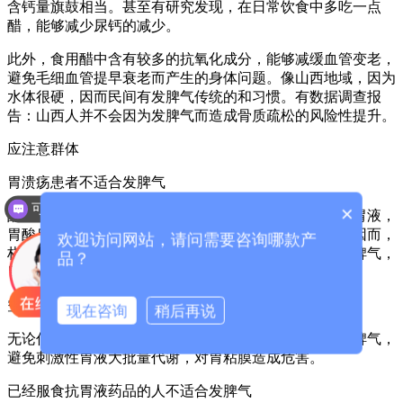
含钙量旗鼓相当。甚至有研究发现，在日常饮食中多吃一点
醋，能够减少尿钙的减少。
此外，食用醋中含有较多的抗氧化成分，能够减缓血管变老，
避免毛细血管提早衰老而产生的身体问题。像山西地域，因为
水体很硬，因而民间有发脾气传统的和习惯。有数据调查报
告：山西人并不会因为发脾气而造成骨质疏松的风险性提升。
应注意群体
胃溃疡患者不适合发脾气
可以介绍下你们的产品么？
×
醋自身含有大量的有机物，并且还会刺激性胃分泌很多胃液，
胃酸反流会浸蚀胃溃疡患者的胃黏膜，加剧溃烂病况。因而，
欢迎访问网站，请问需要咨询哪款产
桡骨超声骨密度测试仪厂家提示身患胃溃疡的人不可发脾气，
品？
胃酸反流得人一样最好也不要发脾气。
空着肚子不适合发脾气
现在咨询
稍后再说
无论你的胃有多么的强壮，空着肚子过程中尽量不要发脾气，
避免刺激性胃液大批量代谢，对胃粘膜造成危害。
已经服食抗胃液药品的人不适合发脾气