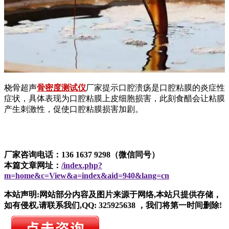
桡骨超声
骨密度测试仪
厂家提示口腔溃疡是口腔粘膜的炎症性
症状，具体表现为口腔粘膜上皮细胞损害，此刻食醋会让粘膜
产生刺激性，促使口腔粘膜损害加剧。
厂家咨询电话：136 1637 9298（微信同号）
本篇文章网址：
/index.php?
m=home&c=View&a=index&aid=940&lang=cn
本站声明:网站部分内容及图片来源于网络,本站只提供存储，
如有侵权,请联系我们,QQ: 325925638 ，我们将第一时间删除!