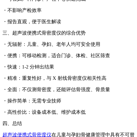
・不影响产检效率
・报告直观，便于医生解读
三、超声波便携式骨密度仪的综合优势
・无辐射：儿童、孕妇、老年人均可安全使用
・便携：可移动检测，适合门诊、体检、社区筛查
・快速：1-2 分钟出结果
・精准：重复性好，与 X 射线骨密度仪相关性高
・全面：不仅测骨密度，还能评估骨强度、骨质量
・操作简单：无需专业技师
・高性价比：设备成本低、维护成本低
四、总结
超声波便携式骨密度仪
在儿童与孕妇骨健康管理中具有不可替