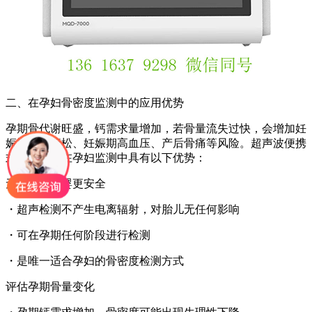
二、在孕妇骨密度监测中的应用优势
孕期骨代谢旺盛，钙需求量增加，若骨量流失过快，会增加妊
娠期骨质疏松、妊娠期高血压、产后骨痛等风险。超声波便携
式骨密度仪在孕妇监测中具有以下优势：
无辐射，母婴更安全
・超声检测不产生电离辐射，对胎儿无任何影响
・可在孕期任何阶段进行检测
・是唯一适合孕妇的骨密度检测方式
评估孕期骨量变化