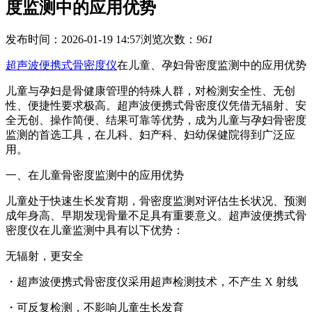
度监测中的应用优势
发布时间：2026-01-19 14:57
浏览次数：
961
超声波便携式骨密度仪
在儿童、孕妇骨密度监测中的应用优势
儿童与孕妇是骨健康管理的特殊人群，对检测安全性、无创
性、便捷性要求极高。超声波便携式骨密度仪凭借无辐射、安
全无创、操作简便、结果可靠等优势，成为儿童与孕妇骨密度
监测的首选工具，在儿科、妇产科、妇幼保健院得到广泛应
用。
一、在儿童骨密度监测中的应用优势
儿童处于快速生长发育期，骨密度监测对评估生长状况、预测
成年身高、早期发现骨量不足具有重要意义。超声波便携式骨
密度仪在儿童监测中具有以下优势：
无辐射，更安全
・
超声波便携式骨密度仪
采用超声检测技术，不产生 X 射线
・可反复检测，不影响儿童生长发育