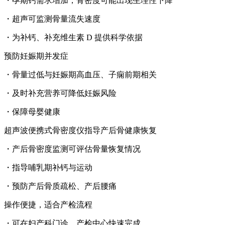
・孕期钙需求增加，骨密度可能出现生理性下降
・超声可监测骨量流失速度
・为补钙、补充维生素 D 提供科学依据
预防妊娠期并发症
・骨量过低与妊娠期高血压、子痫前期相关
・及时补充营养可降低妊娠风险
・保障母婴健康
超声波便携式骨密度仪
指导产后骨健康恢复
・产后骨密度监测可评估骨量恢复情况
・指导哺乳期补钙与运动
・预防产后骨质疏松、产后腰痛
操作便捷，适合产检流程
・可在妇产科门诊、产检中心快速完成