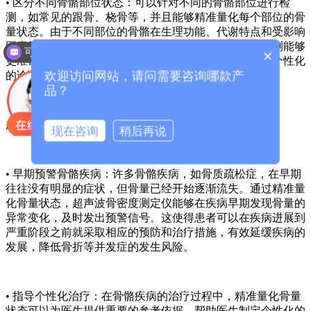
• 区分不同骨骼部位状态：可以针对不同的骨骼部位进行检
测，如常见的跟骨、桡骨等，并且能够精准量化每个部位的骨
量状态。由于不同部位的骨骼在生理功能、代谢特点和受影响
因素等方面存在差异，因此这种针对特定部位的精准检测能够
可以介绍下你们的产品么？
×
更准确地反映该部位的实际骨骼健康状况，为医生制定个性化
欢迎访问网站，请问需要咨询哪款产
的诊断和治疗方案提供更详细的信息。
品？
超声波骨密度测定仪
精准量化骨量状态的重要意义
现在咨询
稍后再说
• 早期预警骨骼疾病：许多骨骼疾病，如骨质疏松症，在早期
往往没有明显的症状，但骨量已经开始逐渐流失。通过精准量
化骨量状态，超声波骨密度测定仪能够在疾病早期发现骨量的
异常变化，及时发出预警信号。这使得患者可以在疾病进展到
严重阶段之前就采取相应的预防和治疗措施，有效延缓疾病的
发展，降低骨折等并发症的发生风险。
• 指导个性化治疗：在骨骼疾病的治疗过程中，精准量化骨量
状态可以为医生提供重要的参考依据，帮助医生制定个性化的