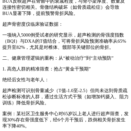
BUA反映超声在骨骼中的衰减程度，与骨小梁厚度、数量及
连接性密切相关。骨微结构破坏（如骨质疏松症）会导致
BUA显著下降，提前预警骨折风险。
超声骨密度仪临床验证数据：
一项纳入5000例受试者的研究显示，超声检测的骨强度指数
（BQI）与DXA的T值结合，可将骨折风险预测准确率从65%
提升至82%，尤其是对椎体、髋部等关键部位的骨折。
二、健康管理逻辑的重构：从“被动治疗”到“主动预防”
1. 高危人群的精准筛查：抢占“黄金干预期”
绝经后女性与老年人：
超声检测可识别骨量减少（T值-1.0至-2.5）但尚未达到骨质疏
松诊断标准的人群，通过生活方式干预（如增加钙摄入、阻力
训练）降低骨折风险。
案例：某社区卫生服务中心对65岁以上老人进行超声筛查，发
现30%存在骨强度低下，经6个月干预后，跌倒相关骨折发生
率下降40%。