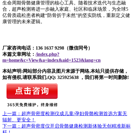
生命周期骨骼健康管理的核心工具。随着技术迭代与生态融
合，超声检测将进一步融入家庭、社区和临床场景，为全球5
亿骨质疏松患者构建“防骨折于未然”的坚实防线，重新定义健
康管理的未来逻辑。
厂家咨询电话：136 1637 9298（微信同号）
本篇文章网址：
/index.php?
m=home&c=View&a=index&aid=1523&lang=cn
本站声明:网站部分内容及图片来源于网络,本站只提供存储，
如有侵权,请联系我们,QQ: 325925638 ，我们将第一时间删除!
上一篇：超声骨密度检测仪成儿童/孕妇骨骼检测首选方案无
辐射、更安全！
下一篇：超声骨密度仪开启骨骼健康检测新体验无创精准新标
杆！