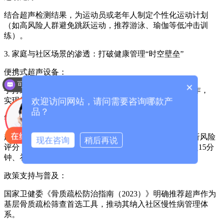
结合超声检测结果，为运动员或老年人制定个性化运动计划
（如高风险人群避免跳跃运动，推荐游泳、瑜伽等低冲击训
练）。
3. 家庭与社区场景的渗透：打破健康管理“时空壁垒”
便携式超声设备：
可以介绍下你们的产品么？
×
手持式超声仪（重量<1kg）可由社区医生或家庭成员操作，
欢迎访问网站，请问需要咨询哪款产
实现居家骨强度监测，尤其适合行动不便的老年人。
品？
智能健康平台联动：
超声数据自动上传至健康管理APP，结合AI算法生成骨折风险
现在咨询
稍后再说
评分（如FRAX中国版），推送个性化建议（如每日日照15分
钟、补充维生素D 800IU）。
政策支持与普及：
国家卫健委《骨质疏松防治指南（2023）》明确推荐超声作为
基层骨质疏松筛查首选工具，推动其纳入社区慢性病管理体
系。